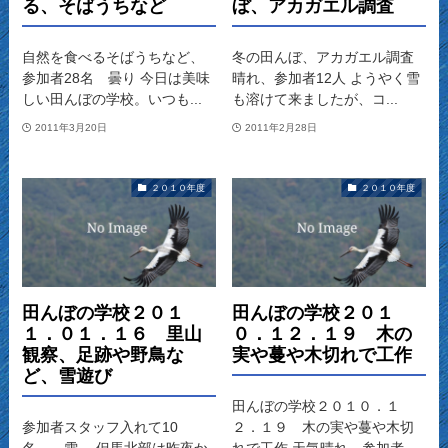
る、そばうちなど
ぼ、アカガエル調査
自然を食べるそばうちなど、
冬の田んぼ、アカガエル調査
参加者28名 曇り 今日は美味
晴れ、参加者12人 ようやく雪
しい田んぼの学校。いつも...
も溶けて来ましたが、コ...
2011年3月20日
2011年2月28日
２０１０年度
２０１０年度
田んぼの学校２０１
田んぼの学校２０１
１．０１．１６ 里山
０．１２．１９ 木の
観察、足跡や野鳥な
実や蔓や木切れで工作
ど、雪遊び
田んぼの学校２０１０．１
参加者スタッフ入れて10
２．１９ 木の実や蔓や木切