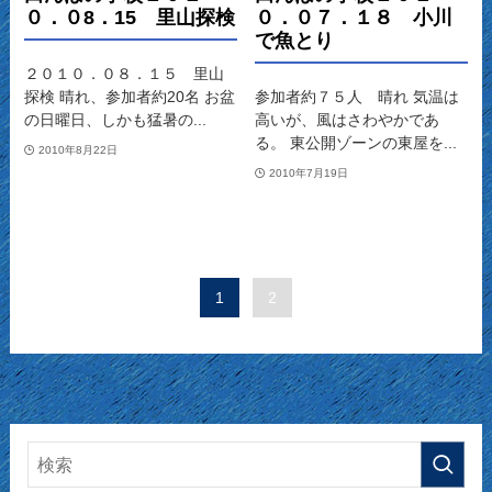
０．０8．15 里山探検
０．０７．１８ 小川
で魚とり
２０１０．０８．１５ 里山
探検 晴れ、参加者約20名 お盆
参加者約７５人 晴れ 気温は
の日曜日、しかも猛暑の...
高いが、風はさわやかであ
る。 東公開ゾーンの東屋を...
2010年8月22日
2010年7月19日
1
2