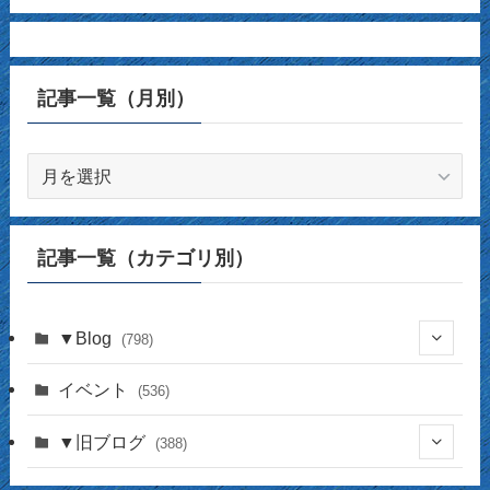
記事一覧（月別）
記
事
一
覧
記事一覧（カテゴリ別）
（月
別）
▼Blog
(798)
(338)
イベント
(536)
(17)
(141)
▼旧ブログ
(388)
(17)
(44)
(4)