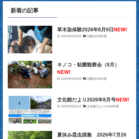
(14)
新着の記事
(2)
(39)
(12)
(5)
(14)
(23)
(2)
(32)
(12)
(12)
(18)
草木染体験2026年8月9日
NEW!
2026年8月9日
活動2026年度
(63)
(31)
(13)
(14)
(10)
(27)
(12)
(15)
(20)
(9)
(2)
キノコ・粘菌観察会（8月）
(21)
NEW!
(29)
(9)
2026年8月4日
活動2026年度
(22)
(34)
(11)
(28)
文化館だより2026年8月号
NEW!
(26)
(12)
(32)
2026年8月1日
文化館だより2026年度
(22)
(13)
(39)
(16)
(10)
(39)
夏休み昆虫採集 2026年7月26