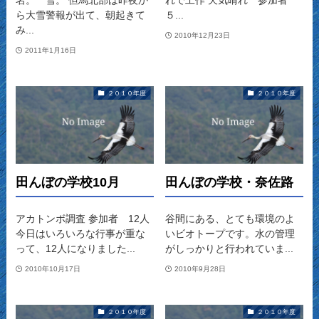
名。 雪。 但馬北部は昨夜か
れで工作 天気晴れ 参加者
ら大雪警報が出て、朝起きて
５...
み...
2010年12月23日
2011年1月16日
２０１０年度
２０１０年度
田んぼの学校10月
田んぼの学校・奈佐路
アカトンボ調査 参加者 12人
谷間にある、とても環境のよ
今日はいろいろな行事が重な
いビオトープです。水の管理
って、12人になりました...
がしっかりと行われていま...
2010年10月17日
2010年9月28日
２０１０年度
２０１０年度