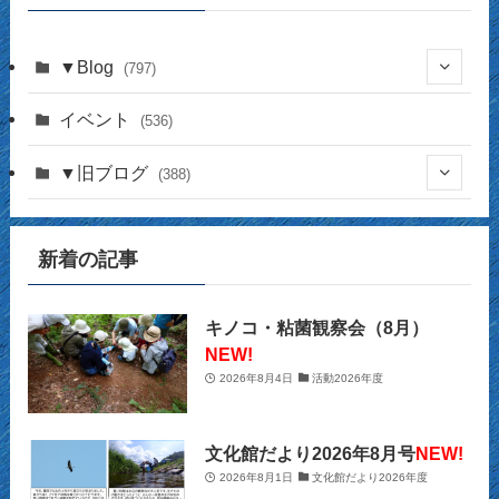
（月
別）
▼Blog
(797)
(337)
イベント
(536)
(16)
(141)
▼旧ブログ
(388)
(17)
(44)
(4)
(14)
新着の記事
(2)
(39)
(12)
(5)
(14)
(23)
(2)
(32)
(12)
(12)
(18)
キノコ・粘菌観察会（8月）
NEW!
(63)
(31)
(13)
(14)
2026年8月4日
活動2026年度
(10)
(27)
(12)
(15)
(20)
(9)
(2)
文化館だより2026年8月号
NEW!
(21)
2026年8月1日
文化館だより2026年度
(29)
(9)