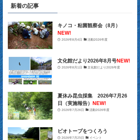
新着の記事
(2)
(39)
(12)
(5)
(14)
(23)
(2)
(32)
(12)
(12)
(18)
キノコ・粘菌観察会（8月）
NEW!
(63)
(31)
(13)
(14)
2026年8月4日
活動2026年度
(10)
(27)
(12)
(15)
(20)
(9)
(2)
文化館だより2026年8月号
NEW!
(21)
2026年8月1日
文化館だより2026年度
(29)
(9)
(22)
(34)
(11)
(28)
夏休み昆虫採集 2026年7月26
(26)
(12)
(32)
日（実施報告）
NEW!
2026年7月26日
活動2026年度
(22)
(13)
(39)
(16)
(10)
(39)
ビオトープをつくろう
2026年7月25日
イベント
(2)
(13)