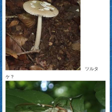
ツルタ
ケ？