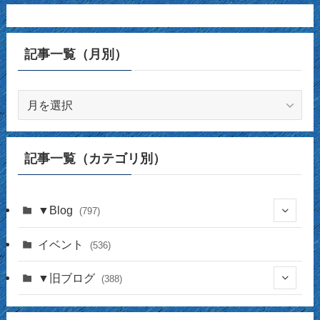
記事一覧（月別）
記
事
一
覧
記事一覧（カテゴリ別）
（月
別）
▼Blog
(797)
(337)
イベント
(536)
(16)
(141)
▼旧ブログ
(388)
(17)
(44)
(4)
(14)