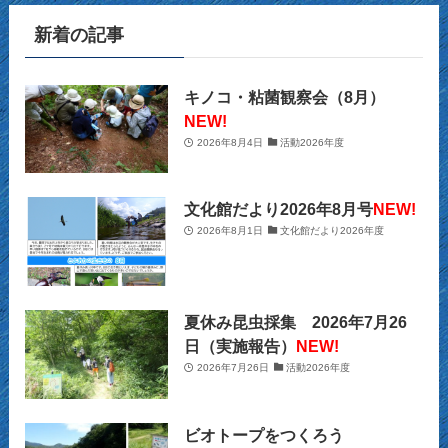
(14)
新着の記事
(2)
(39)
(12)
(5)
(14)
(23)
(2)
(32)
(12)
(12)
(18)
キノコ・粘菌観察会（8月）
NEW!
(63)
(31)
(13)
(14)
2026年8月4日
活動2026年度
(10)
(27)
(12)
(15)
(20)
(9)
(2)
文化館だより2026年8月号
NEW!
(21)
2026年8月1日
文化館だより2026年度
(29)
(9)
(22)
(34)
(11)
(28)
夏休み昆虫採集 2026年7月26
(26)
(12)
(32)
日（実施報告）
NEW!
2026年7月26日
活動2026年度
(22)
(13)
(39)
(16)
(10)
(39)
ビオトープをつくろう