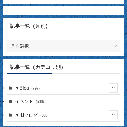
記事一覧（月別）
記
事
一
覧
記事一覧（カテゴリ別）
（月
別）
▼Blog
(797)
(337)
イベント
(536)
(16)
(141)
▼旧ブログ
(388)
(17)
(44)
(4)