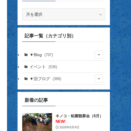
記
事
一
覧
記事一覧（カテゴリ別）
（月
別）
▼Blog
(797)
(337)
イベント
(536)
(16)
(141)
▼旧ブログ
(388)
(17)
(44)
(4)
(14)
(2)
(39)
(12)
(5)
新着の記事
(14)
(23)
(2)
(32)
(12)
(12)
(18)
キノコ・粘菌観察会（8月）
(63)
(31)
(13)
NEW!
(14)
2026年8月4日