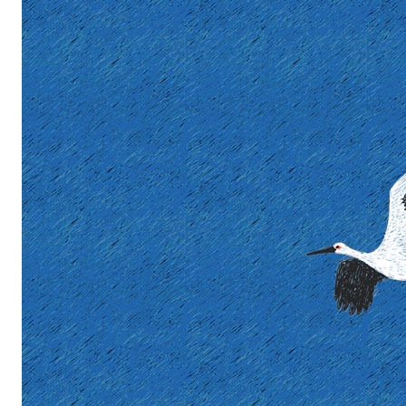
(8)
(22)
(29)
(6)
(4)
(5)
(2)
(16)
(29)
(4)
(142)