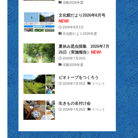
(10)
(27)
(12)
活動2026年度
(15)
(20)
(9)
(2)
(21)
文化館だより2026年8月号
NEW!
(29)
(9)
(22)
2026年8月1日
文化館だより2026年度
(34)
(11)
(28)
夏休み昆虫採集 2026年7月
(26)
(12)
(32)
26日（実施報告）
NEW!
2026年7月26日
(22)
(13)
(39)
活動2026年度
(16)
(10)
(39)
ビオトープをつくろう
(2)
(13)
2026年7月25日
イベント
(24)
(12)
(3)
生きもの名付け会
(153)
2026年7月25日
イベント
(36)
(6)