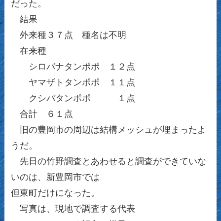
だった。
結果
外来種３７点 種名は不明
在来種
シロバナタンポポ １２点
ヤマザトタンポポ １１点
クシバタンポポ １点
合計 ６１点
旧の豊岡市の周辺は結構メッシュが埋まったよ
うだ。
先日の竹野調査とあわせると調査ができていな
いのは、新豊岡市では
但東町だけになった。
写真は、現地で調査する代表