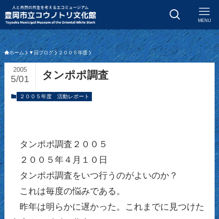
MENU
ホーム
▼旧ブログ
２００５年度
2005
タンポポ調査
5/01
２００５年度
活動レポート
タンポポ調査２００５
２００５年４月１０日
タンポポ調査をいつ行うのがよいのか？
これは毎度の悩みである。
昨年は明らかに遅かった。これまでに見つけた