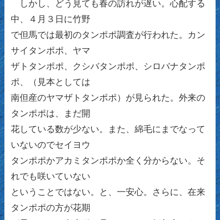
しかし、どう見ても春の訪れが遅い。心配する
中、４月３日に竹野
で但馬では最初のタンポポ調査が行われた。カン
サイタンポポ、ヤマ
ザトタンポポ、クシバタンポポ、シロバナタンポ
ポ、（見本としては
南但産のヤマザトタンポポ）が見られた。外来の
タンポポは、まだ開
花している数が少ない。また、綿毛にまでなって
いないのでセイヨウ
タンポポかアカミタンポポか全く分からない。そ
れでも咲いていない
ということではない。と、一安心。さらに、在来
タンポポの方が花期