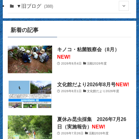
(16)
(141)
▼旧ブログ
(388)
(17)
(44)
(4)
(14)
新着の記事
(2)
(39)
(12)
(5)
(14)
(23)
(2)
(32)
(12)
(12)
(18)
キノコ・粘菌観察会（8月）
NEW!
(63)
(31)
(13)
(14)
2026年8月4日
活動2026年度
(10)
(27)
(12)
(15)
(20)
(9)
(2)
文化館だより2026年8月号
NEW!
(21)
2026年8月1日
文化館だより2026年度
(29)
(9)
(22)
(34)
(11)
(28)
夏休み昆虫採集 2026年7月26
(26)
(12)
(32)
日（実施報告）
NEW!
2026年7月26日
活動2026年度
(22)
(13)