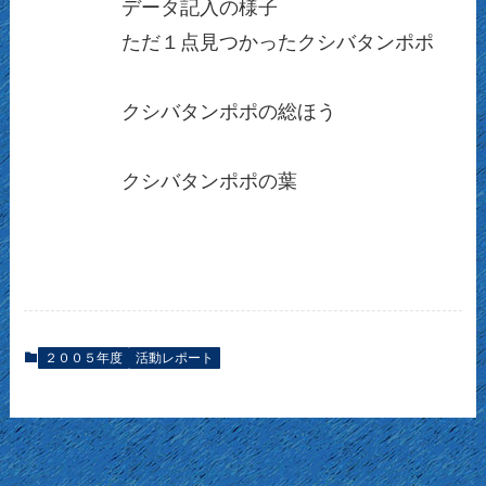
データ記入の様子
ただ１点見つかったクシバタンポポ
クシバタンポポの総ほう
クシバタンポポの葉
２００５年度
活動レポート