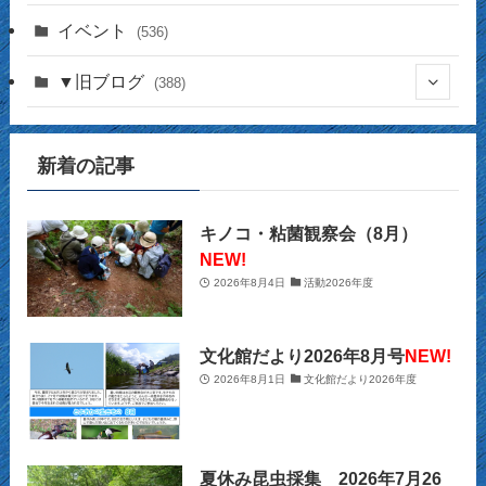
(337)
イベント
(536)
(16)
(141)
▼旧ブログ
(388)
(17)
(44)
(4)
(14)
新着の記事
(2)
(39)
(12)
(5)
(14)
(23)
(2)
(32)
(12)
(12)
(18)
キノコ・粘菌観察会（8月）
NEW!
(63)
(31)
(13)
(14)
2026年8月4日
活動2026年度
(10)
(27)
(12)
(15)
(20)
(9)
(2)
文化館だより2026年8月号
NEW!
(21)
2026年8月1日
文化館だより2026年度
(29)
(9)
(22)
(34)
(11)
(28)
夏休み昆虫採集 2026年7月26