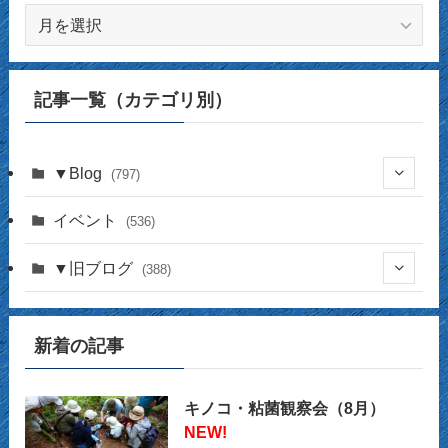
記
事
一
覧
記事一覧（カテゴリ別）
（月
別）
▼Blog
(797)
(337)
イベント
(536)
(16)
(141)
▼旧ブログ
(388)
(17)
(44)
(4)
(14)
新着の記事
(2)
(39)
(12)
(5)
(14)
(23)
(2)
(32)
(12)
(12)
(18)
キノコ・粘菌観察会（8月）
NEW!
(63)
(31)
(13)
(14)