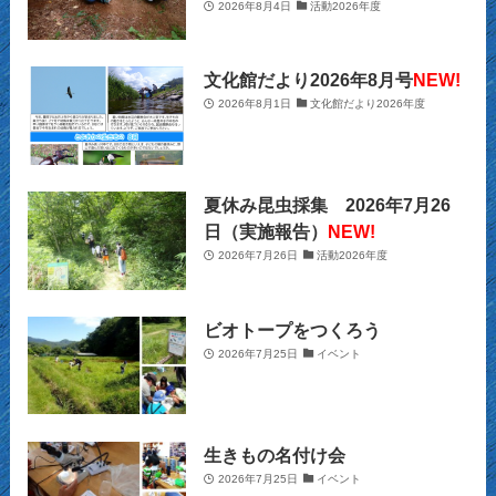
2026年8月4日
活動2026年度
(10)
(27)
(12)
(15)
(20)
(9)
(2)
文化館だより2026年8月号
NEW!
(21)
2026年8月1日
文化館だより2026年度
(29)
(9)
(22)
(34)
(11)
(28)
夏休み昆虫採集 2026年7月26
(26)
(12)
(32)
日（実施報告）
NEW!
2026年7月26日
活動2026年度
(22)
(13)
(39)
(16)
(10)
(39)
ビオトープをつくろう
2026年7月25日
イベント
(2)
(13)
(24)
(12)
(3)
生きもの名付け会
(153)
2026年7月25日
イベント