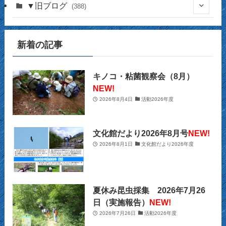
(16)
(141)
▼旧ブログ
(388)
(17)
(44)
(4)
(14)
新着の記事
(2)
(39)
(12)
(5)
(14)
(23)
(2)
(32)
(12)
(12)
(18)
キノコ・粘菌観察会（8月）
NEW!
(63)
(31)
(13)
(14)
2026年8月4日
活動2026年度
(10)
(27)
(12)
(15)
(20)
(9)
(2)
文化館だより2026年8月号
NEW!
(21)
2026年8月1日
文化館だより2026年度
(29)
(9)
(22)
(34)
(11)
(28)
夏休み昆虫採集 2026年7月26
(26)
(12)
(32)
日（実施報告）
NEW!
2026年7月26日
活動2026年度
(22)
(13)
(39)