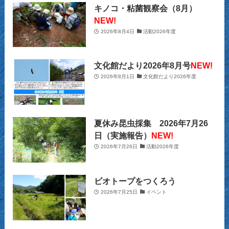
(20)
(9)
(2)
キノコ・粘菌観察会（8月）
(21)
NEW!
(29)
(9)
2026年8月4日
活動2026年度
(22)
(34)
(11)
(28)
文化館だより2026年8月号
NEW!
(26)
(12)
(32)
2026年8月1日
文化館だより2026年度
(22)
(13)
(39)
(16)
(10)
(39)
夏休み昆虫採集 2026年7月26
日（実施報告）
NEW!
(2)
(13)
(24)
2026年7月26日
活動2026年度
(12)
(3)
ビオトープをつくろう
(153)
2026年7月25日
イベント
(36)