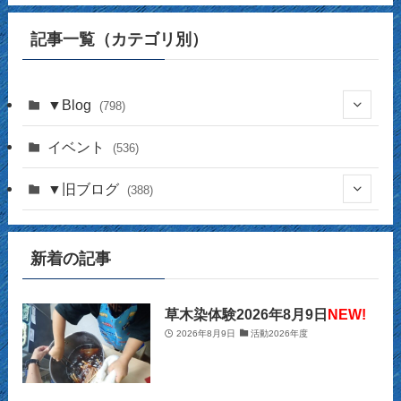
一
覧
記事一覧（カテゴリ別）
（月
別）
▼Blog
(798)
(338)
イベント
(536)
(17)
(141)
▼旧ブログ
(388)
(17)
(44)
(4)
(14)
新着の記事
(2)
(39)
(12)
(5)
(14)
(23)
(2)
(32)
(12)
(12)
(18)
草木染体験2026年8月9日
NEW!
2026年8月9日
活動2026年度
(63)
(31)
(13)
(14)
(10)
(27)
(12)
(15)