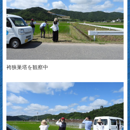
袴狭巣塔を観察中