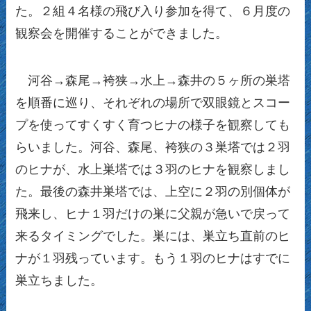
た。２組４名様の飛び入り参加を得て、６月度の
観察会を開催することができました。
河谷→森尾→袴狭→水上→森井の５ヶ所の巣塔
を順番に巡り、それぞれの場所で双眼鏡とスコー
プを使ってすくすく育つヒナの様子を観察しても
らいました。河谷、森尾、袴狭の３巣塔では２羽
のヒナが、水上巣塔では３羽のヒナを観察しまし
た。最後の森井巣塔では、上空に２羽の別個体が
飛来し、ヒナ１羽だけの巣に父親が急いで戻って
来るタイミングでした。巣には、巣立ち直前のヒ
ナが１羽残っています。もう１羽のヒナはすでに
巣立ちました。