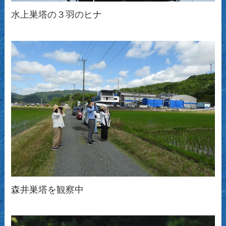
水上巣塔の３羽のヒナ
森井巣塔を観察中