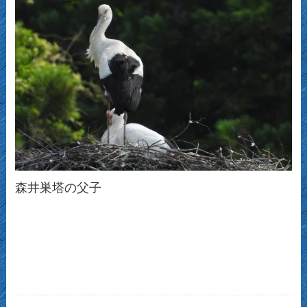
森井巣塔の父子