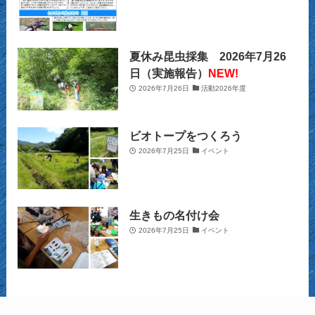
(29)
(9)
(22)
(34)
(11)
(28)
夏休み昆虫採集 2026年7月26
(26)
(12)
(32)
日（実施報告）
NEW!
2026年7月26日
活動2026年度
(22)
(13)
(39)
(16)
(10)
(39)
ビオトープをつくろう
2026年7月25日
イベント
(2)
(13)
(24)
(12)
(3)
生きもの名付け会
(153)
2026年7月25日
イベント
(36)
(6)
(8)