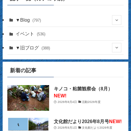
（月
別）
▼Blog
(797)
(337)
イベント
(536)
(16)
(141)
▼旧ブログ
(388)
(17)
(44)
(4)
(14)
新着の記事
(2)
(39)
(12)
(5)
(14)
(23)
(2)
(32)
(12)
(12)
(18)
キノコ・粘菌観察会（8月）
NEW!
(63)
(31)
(13)
(14)
2026年8月4日
活動2026年度
(10)
(27)
(12)
(15)
(20)
(9)
(2)
文化館だより2026年8月号
NEW!
(21)
2026年8月1日
文化館だより2026年度