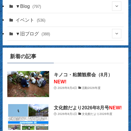
▼Blog
(797)
(337)
イベント
(536)
(16)
(141)
▼旧ブログ
(388)
(17)
(44)
(4)
(14)
新着の記事
(2)
(39)
(12)
(5)
(14)
(23)
(2)
(32)
(12)
(12)
(18)
キノコ・粘菌観察会（8月）
NEW!
(63)
(31)
(13)
(14)
2026年8月4日
活動2026年度
(10)
(27)
(12)
(15)
(20)
(9)
(2)
文化館だより2026年8月号
NEW!
(21)
2026年8月1日
文化館だより2026年度
(29)
(9)
(22)