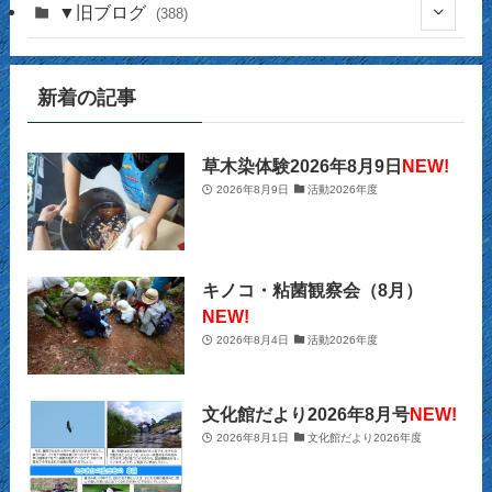
(17)
(141)
▼旧ブログ
(388)
(17)
(44)
(4)
(14)
新着の記事
(2)
(39)
(12)
(5)
(14)
(23)
(2)
(32)
(12)
(12)
(18)
草木染体験2026年8月9日
NEW!
2026年8月9日
活動2026年度
(63)
(31)
(13)
(14)
(10)
(27)
(12)
(15)
(20)
(9)
(2)
キノコ・粘菌観察会（8月）
(21)
NEW!
(29)
(9)
2026年8月4日
活動2026年度
(22)
(34)
(11)
(28)
文化館だより2026年8月号
NEW!
(26)
(12)
(32)
2026年8月1日
文化館だより2026年度
(22)
(13)
(39)