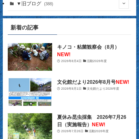
(16)
(141)
▼旧ブログ
(388)
(17)
(44)
(4)
(14)
新着の記事
(2)
(39)
(12)
(5)
(14)
(23)
(2)
(32)
(12)
(12)
(18)
キノコ・粘菌観察会（8月）
NEW!
(63)
(31)
(13)
(14)
2026年8月4日
活動2026年度
(10)
(27)
(12)
(15)
(20)
(9)
(2)
文化館だより2026年8月号
NEW!
(21)
2026年8月1日
文化館だより2026年度
(29)
(9)
(22)
(34)
(11)
(28)
夏休み昆虫採集 2026年7月26
(26)
(12)
(32)
日（実施報告）
NEW!
2026年7月26日
活動2026年度
(22)
(13)
(39)